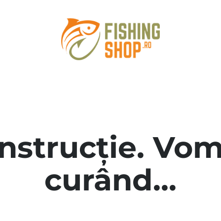
onstrucție. Vom
curând...