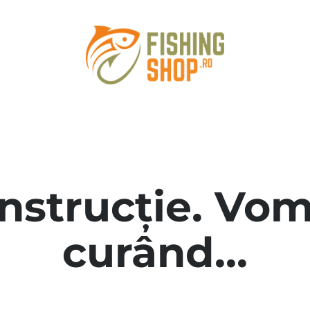
onstrucție. Vom
curând...