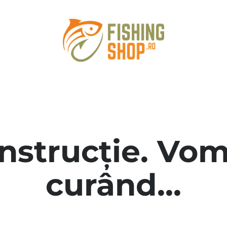
onstrucție. Vom
curând...