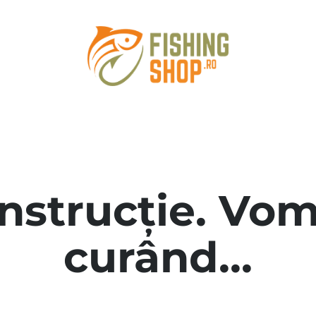
onstrucție. Vom
curând...