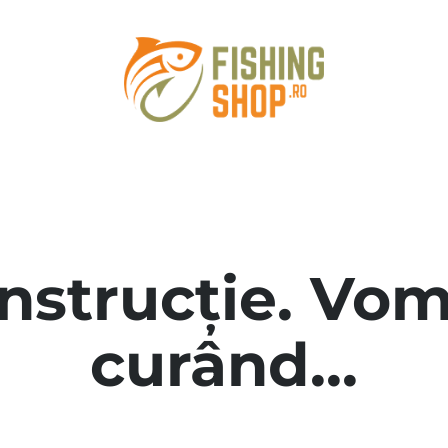
onstrucție. Vom
curând...