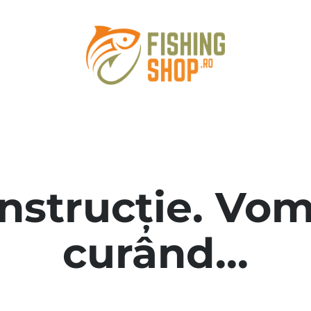
onstrucție. Vom
curând...