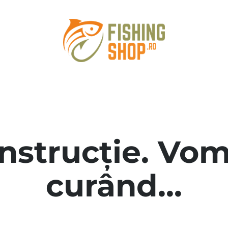
onstrucție. Vom
curând...