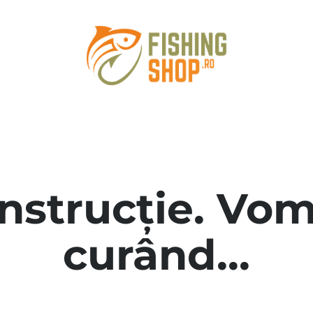
onstrucție. Vom
curând...