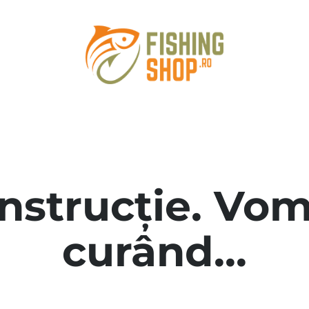
onstrucție. Vom
curând...