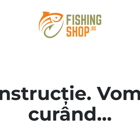
onstrucție. Vom
curând...