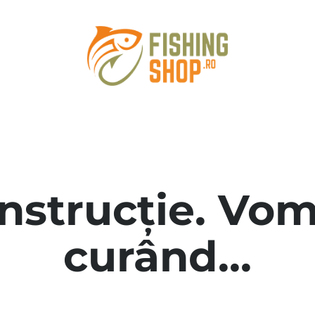
onstrucție. Vom
curând...