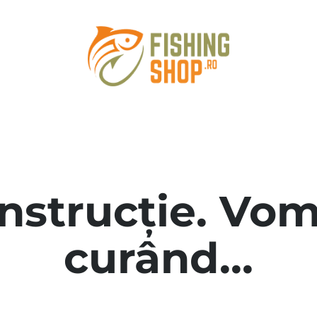
onstrucție. Vom
curând...