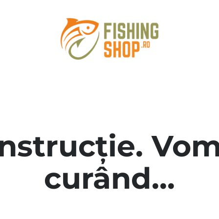
onstrucție. Vom
curând...