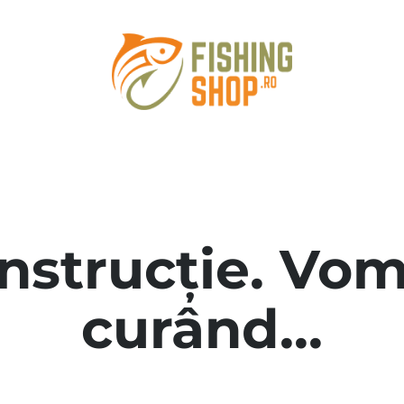
onstrucție. Vom
curând...