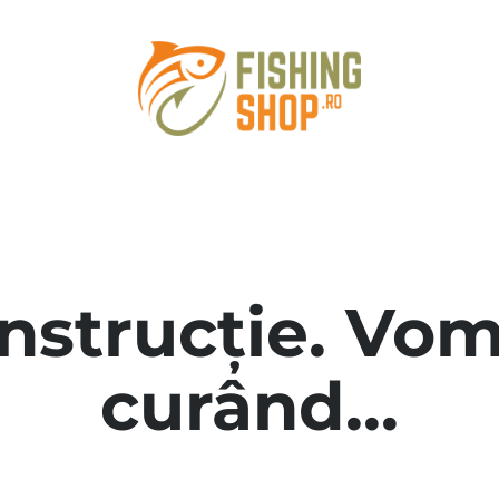
onstrucție. Vom
curând...