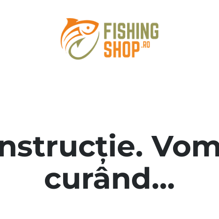
onstrucție. Vom
curând...