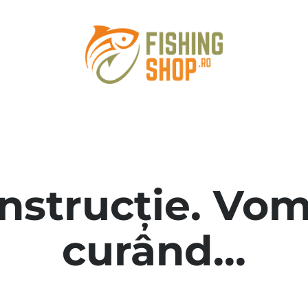
onstrucție. Vom
curând...