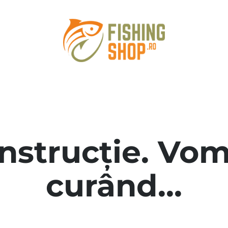
onstrucție. Vom
curând...