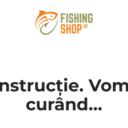
onstrucție. Vom
curând...