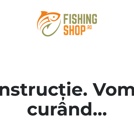
onstrucție. Vom
curând...