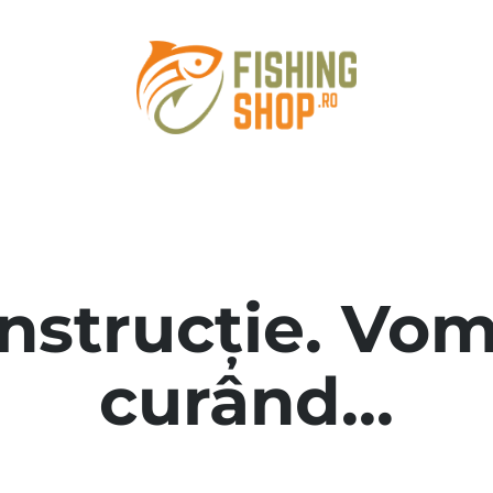
onstrucție. Vom
curând...