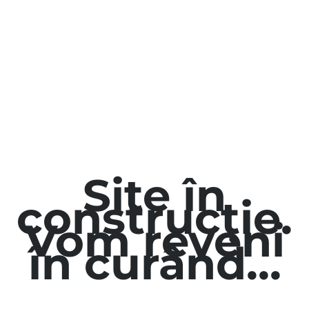
Site în
construcție.
Vom reveni
în curând...